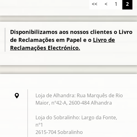
<<
<
1
2
Disponibilizamos aos nossos clientes o Livro
de Reclamações em Papel e o
Livro de
Reclamações Electrónico.
Loja de Alhandra: Rua Marquês de Rio
Maior, nº42-A, 2600-484 Alhandra
Loja do Sobralinho: Largo da Fonte,
nº1
2615-704 Sobralinho