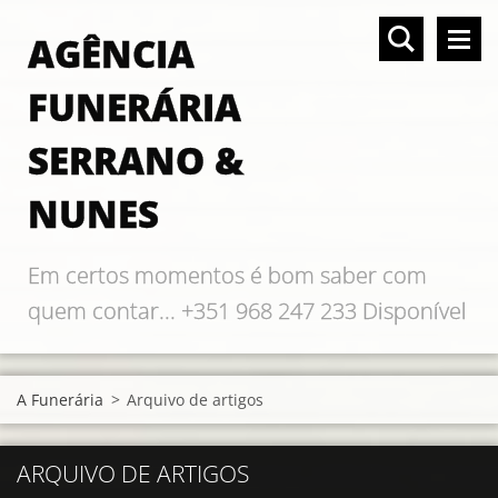
AGÊNCIA
FUNERÁRIA
SERRANO &
NUNES
Em certos momentos é bom saber com
quem contar... +351 968 247 233 Disponível
24 horas
A Funerária
>
Arquivo de artigos
ARQUIVO DE ARTIGOS